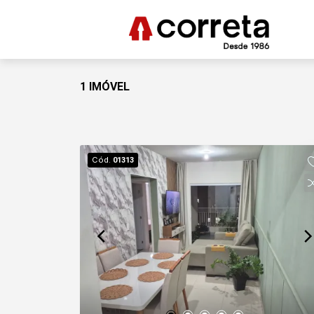
1 IMÓVEL
Cód.
01313