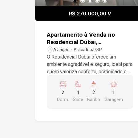
R$ 270.000,00 V
Apartamento à Venda no
Residencial Dubai,
Araçatuba/SP
Aviação - Araçatuba/SP
O Residencial Dubai oferece um
ambiente agradável e seguro, ideal para
quem valoriza conforto, praticidade e
tranquilidade. Seus espaços bem
planejados tornam este apartamento
2
1
2
1
perfeito para casais, pequenas famílias
Dorm.
Suite
Banho
Garagem
ou profissionais que desejam morar
com qualidade. Com 62 m² de área útil,
o imóvel apresenta um projeto
funcional, ambientes bem distribuídos
e acabamentos de qualidade,