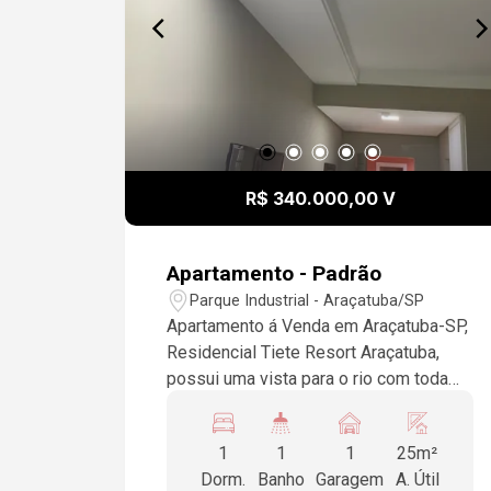
R$ 340.000,00 V
Apartamento - Padrão
Parque Industrial - Araçatuba/SP
Apartamento á Venda em Araçatuba-SP,
Residencial Tiete Resort Araçatuba,
possui uma vista para o rio com toda
infraestrutura de lazer completo, 1 suíte
completa com Painel de tv, geladeira, ar
1
1
1
25m²
condicionado, tv, espelho, mesa com
Dorm.
Banho
Garagem
A. Útil
cadeiras, reformado com piso e