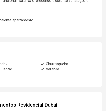
a funcional, varanda oferecendo excelente ventilação e
celente apartamento.
index
Churrasqueira
e Jantar
Varanda
amentos
Residencial Dubai