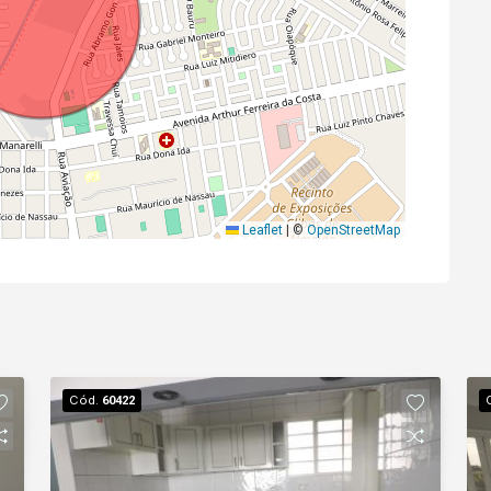
Leaflet
|
©
OpenStreetMap
Cód.
60422