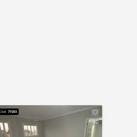
Cód.
71033