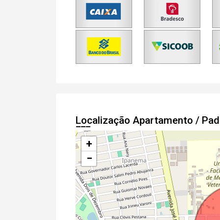
Localização Apartamento / Pa
+
−