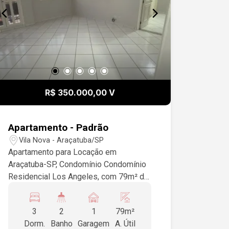
R$ 350.000,00 V
Apartamento - Padrão
Vila Nova - Araçatuba/SP
Apartamento para Locação em
Araçatuba-SP, Condomínio Condomínio
Residencial Los Angeles, com 79m² de
área útil, 3 quartos sendo 1 suíte, rico
em armários, sala para 2 ambientes,
3
2
1
79m²
cozinha com armários planejados, área
Dorm.
Banho
Garagem
A. Útil
de serviço, piso cerâmica, 1 vaga de