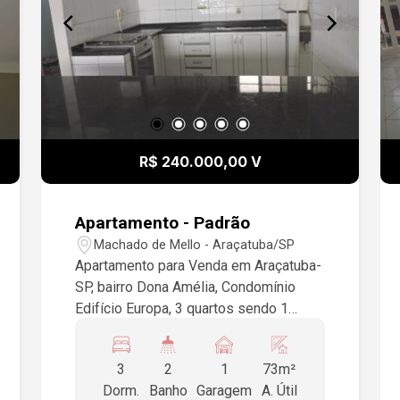
R$ 240.000,00 V
Apartamento - Padrão
Machado de Mello - Araçatuba/SP
Apartamento para Venda em Araçatuba-
SP, bairro Dona Amélia, Condomínio
Edifício Europa, 3 quartos sendo 1
suíte, armários, camas, sala, cozinha
com armários, balcão e cadeiras, fogão,
3
2
1
73m²
área de serviço, piso cerâmica, 1 vaga
Dorm.
Banho
Garagem
A. Útil
de garagem.