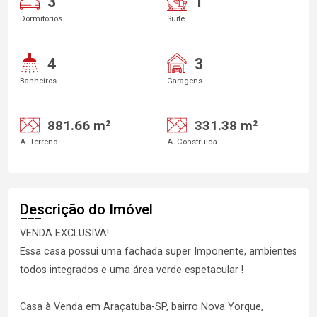
3
1
Dormitórios
Suite
4
3
Banheiros
Garagens
881.66 m²
331.38 m²
A. Terreno
A. Construída
Descrição do Imóvel
VENDA EXCLUSIVA!
Essa casa possui uma fachada super Imponente, ambientes
todos integrados e uma área verde espetacular !
Casa à Venda em Araçatuba-SP, bairro Nova Yorque,