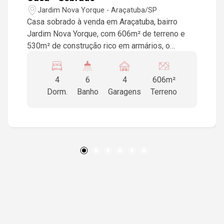
Jardim Nova Yorque - Araçatuba/SP
Casa sobrado à venda em Araçatuba, bairro
Jardim Nova Yorque, com 606m² de terreno e
530m² de construção rico em armários, o
espaço gourmet com vista para a piscina e um
lindo jardim, possuí 4 suítes, hidromassagem,
4
6
4
606m²
aquecedor solar, home theater, sala de estar,
Dorm.
Banho
Garagens
Terreno
sala de jantar, cozinha planejada, piscina, sauna,
vestiário, churrasqueira, escritório, lavabo e
garagem para 4 veículos.