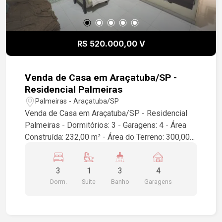
R$ 520.000,00 V
Venda de Casa em Araçatuba/SP -
Residencial Palmeiras
Palmeiras - Araçatuba/SP
Venda de Casa em Araçatuba/SP - Residencial
Palmeiras - Dormitórios: 3 - Garagens: 4 - Área
Construída: 232,00 m² - Área do Terreno: 300,00
m² Esta é uma excelente oportunidade para quem
busca conforto e espaço em um dos melhores
3
1
3
4
bairros de Araçatuba. A casa conta com amplos
Dorm.
Suite
Banho
Garagens
ambientes e uma ótima distribuição de espaço,
ideal para famílias. Para mais informações ou
agendar uma visita, entre em contato!