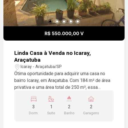
R$ 550.000,00 V
Linda Casa à Venda no Icaray,
Araçatuba
Icaray - Araçatuba/SP
Ótima oportunidade para adquirir uma casa no
bairro Icaray, em Araçatuba. Com 184 m² de área
privativa e uma área total de 250 m², essa
residência conta com 3 dormitórios, sendo 1
suíte, além de 2 vagas de garagem. Conheça os
3
1
2
2
encantos deste imóvel que possui churrasqueira,
Dorm.
Suite
Banho
Garagens
piscina, sala de jantar e sala de TV. Um lar
perfeito para sua família!