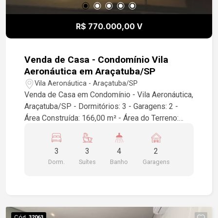
R$ 770.000,00 V
Venda de Casa - Condomínio Vila
Aeronáutica em Araçatuba/SP
Vila Aeronáutica - Araçatuba/SP
Venda de Casa em Condomínio - Vila Aeronáutica,
Araçatuba/SP - Dormitórios: 3 - Garagens: 2 -
Área Construída: 166,00 m² - Área do Terreno:
200,00 m² Esta é uma excelente oportunidade
para quem busca conforto e segurança em um
3
3
4
2
condomínio bem localizado. A casa conta com
Dorm.
Suítes
Banho
Garagens
amplos dormitórios, ideal para famílias, e um
espaço externo que pode ser aproveitado de
diversas maneiras. Entre em contato para mais
informações e agendar uma visita!
Cód.
32063