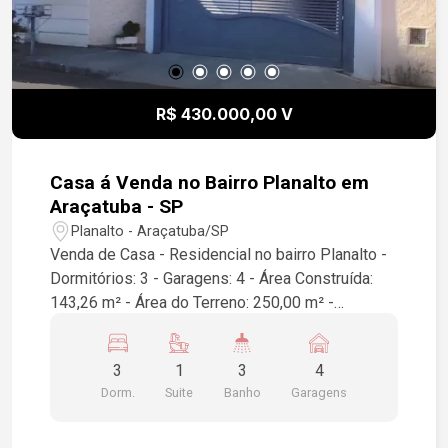
R$ 430.000,00 V
Casa á Venda no Bairro Planalto em
Araçatuba - SP
Planalto - Araçatuba/SP
Venda de Casa - Residencial no bairro Planalto -
Dormitórios: 3 - Garagens: 4 - Área Construída:
143,26 m² - Área do Terreno: 250,00 m² -
Localização: Araçatuba/SP Para mais
informações ou agendar uma visita, entre em
3
1
3
4
contato!
Dorm.
Suite
Banho
Garagens