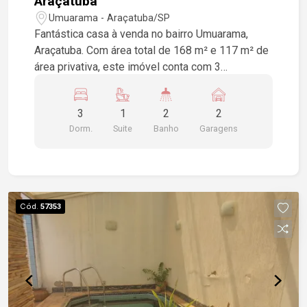
Araçatuba
Umuarama - Araçatuba/SP
Fantástica casa à venda no bairro Umuarama,
Araçatuba. Com área total de 168 m² e 117 m² de
área privativa, este imóvel conta com 3
dormitórios, sendo uma suíte, e 2 banheiros
sociais. A casa dispõe de espaço para 2 vagas
3
1
2
2
de garagem, churrasqueira para momentos de
Dorm.
Suite
Banho
Garagens
lazer em família, cozinha e sala de TV. Não perca
a oportunidade de viver em um espaço
confortável e bem localizado. Agende sua visita
e venha conhecer!
Cód.
57353