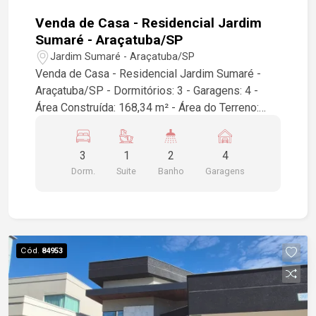
Venda de Casa - Residencial Jardim
Sumaré - Araçatuba/SP
Jardim Sumaré - Araçatuba/SP
Venda de Casa - Residencial Jardim Sumaré -
Araçatuba/SP - Dormitórios: 3 - Garagens: 4 -
Área Construída: 168,34 m² - Área do Terreno:
330,00 m² Esta é uma excelente oportunidade
para quem busca conforto e espaço em um dos
3
1
2
4
bairros mais valorizados de Araçatuba. A casa
Dorm.
Suite
Banho
Garagens
oferece um layout funcional e bem distribuído,
ideal para famílias. Para mais informações ou
agendar uma visita, entre em contato!
Cód.
84953