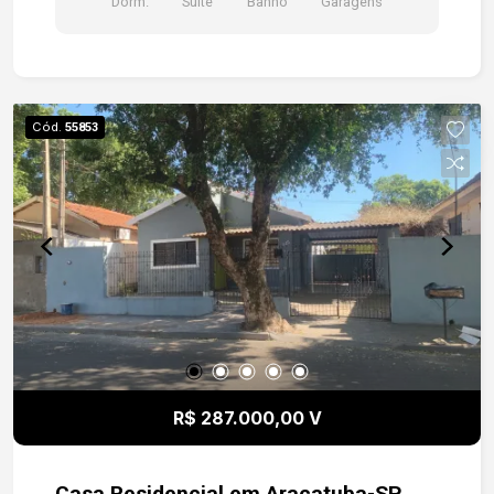
Dorm.
Suite
Banho
Garagens
Cód.
55853
R$ 287.000,00 V
Casa Residencial em Araçatuba-SP