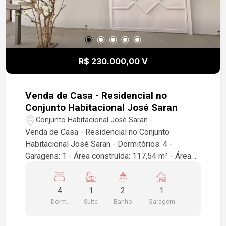
R$ 230.000,00 V
Venda de Casa - Residencial no
Conjunto Habitacional José Saran
Conjunto Habitacional José Saran -
Araçatuba/SP
Venda de Casa - Residencial no Conjunto
Habitacional José Saran - Dormitórios: 4 -
Garagens: 1 - Área construída: 117,54 m² - Área
do terreno: 170,00 m² - Localização:
Araçatuba/SP Se você está interessado em mais
4
1
2
1
informações ou agendar uma visita, não hesite
Dorm.
Suite
Banho
Garagem
em entrar em contato!