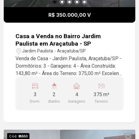
R$ 350.000,00 V
Casa a Venda no Bairro Jardim
Paulista em Araçatuba - SP
Jardim Paulista - Araçatuba/SP
Venda de Casa - Jardim Paulista, Araçatuba/SP -
Dormitórios: 3 - Garagens: 4 - Área Construída:
143,80 m² - Área do Terreno: 375,00 m² Excelente
oportunidade de adquirir uma casa espaçosa em
um dos bairros mais desejados de Araçatuba. A
3
2
4
375 m²
propriedade conta com amplos dormitórios, ideal
Dorm.
Banho
Garagens
Terreno
para famílias, além de uma estrutura com 4 vagas
de garagem, proporcionando conforto e
praticidade. Para mais informações ou agendar
uma visita, entre em contato!
Cód.
85553