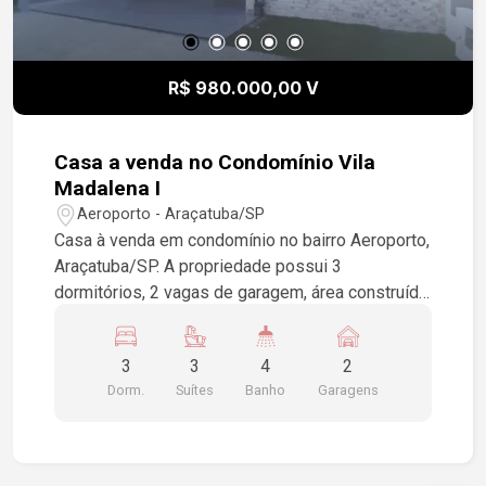
R$ 980.000,00 V
Casa a venda no Condomínio Vila
Madalena I
Aeroporto - Araçatuba/SP
Casa à venda em condomínio no bairro Aeroporto,
Araçatuba/SP. A propriedade possui 3
dormitórios, 2 vagas de garagem, área construída
de 162,00 m² e área do terreno de 200,00 m². Se
você está em busca de um novo lar em uma
3
3
4
2
localização tranquila e segura, essa é uma
Dorm.
Suítes
Banho
Garagens
excelente oportunidade. Para mais informações
ou agendar uma visita, entre em contato!