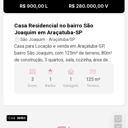
R$ 900,00 L
R$ 280.000,00 V
Casa Residencial no bairro São
Joaquim em Araçatuba-SP
São Joaquim - Araçatuba/SP
Casa para Locação e venda em Araçatuba-SP,
bairro São Joaquim, com 125m² de terreno, 80m²
de construção, 3 quartos, sala, cozinha, área de
serviço, piso cerâmica, forro, garagem para 1
veículo.
3
1
1
125 m²
Dorm.
Banho
Garagem
Terreno
Cód.
06953