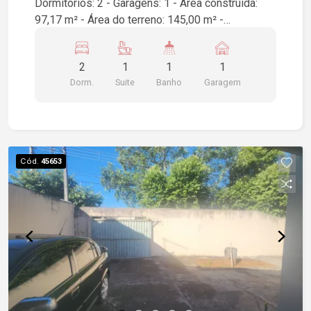
Dormitórios: 2 - Garagens: 1 - Área construída:
97,17 m² - Área do terreno: 145,00 m² -
Localização: Araçatuba/SP Se você está
interessado em mais detalhes ou agendar uma
2
1
1
1
visita, entre em contato!
Dorm.
Suite
Banho
Garagem
Cód.
45653