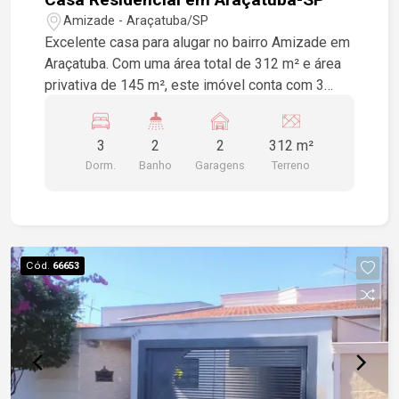
Amizade - Araçatuba/SP
Excelente casa para alugar no bairro Amizade em
Araçatuba. Com uma área total de 312 m² e área
privativa de 145 m², este imóvel conta com 3
dormitórios, 2 banheiros e 2 vagas de garagem,
perfeita para você e sua família. Não perca a
3
2
2
312 m²
oportunidade de viver em um espaço
Dorm.
Banho
Garagens
Terreno
aconchegante e bem localizado!
Cód.
66653