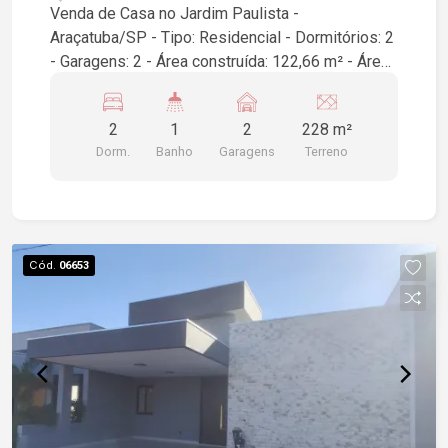
Venda de Casa no Jardim Paulista -
Araçatuba/SP - Tipo: Residencial - Dormitórios: 2
- Garagens: 2 - Área construída: 122,66 m² - Área
do terreno: 228,00 m² Ótima oportunidade para
quem busca conforto e espaço em um dos
2
1
2
228 m²
bairros mais desejados de Araçatuba. Para mais
Dorm.
Banho
Garagens
Terreno
informações, entre em contato!
Cód.
06653