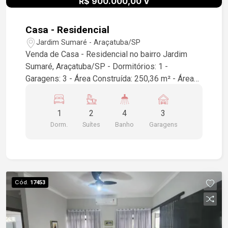
R$ 900.000,00 V
Casa - Residencial
Jardim Sumaré - Araçatuba/SP
Venda de Casa - Residencial no bairro Jardim
Sumaré, Araçatuba/SP - Dormitórios: 1 -
Garagens: 3 - Área Construída: 250,36 m² - Área
do Terreno: 431,25 m² Para mais informações ou
agendar uma visita, entre em contato!
1
2
4
3
Dorm.
Suítes
Banho
Garagens
Cód.
17453