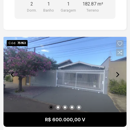
2
1
1
182.87 m²
visita, fique à vontade para entrar em contato!
Dorm.
Banho
Garagem
Terreno
Cód.
75953
R$ 600.000,00 V