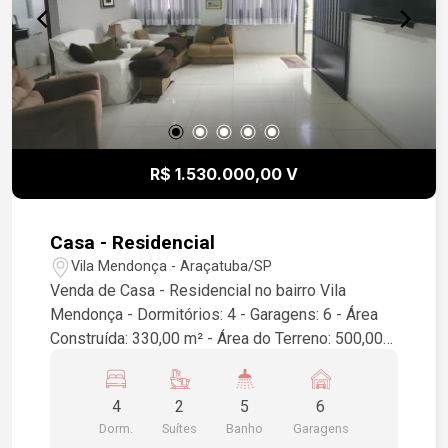
R$ 1.530.000,00 V
Casa - Residencial
Vila Mendonça - Araçatuba/SP
Venda de Casa - Residencial no bairro Vila
Mendonça - Dormitórios: 4 - Garagens: 6 - Área
Construída: 330,00 m² - Área do Terreno: 500,00
m² - Localização: Araçatuba/SP Esta é uma
excelente oportunidade para quem busca espaço
4
2
5
6
e conforto em uma das melhores regiões da
Dorm.
Suítes
Banho
Garagens
cidade. A casa possui amplos ambientes e está