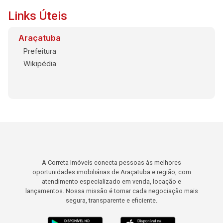
Links Úteis
Araçatuba
Prefeitura
Wikipédia
A Correta Imóveis conecta pessoas às melhores
oportunidades imobiliárias de Araçatuba e região, com
atendimento especializado em venda, locação e
lançamentos. Nossa missão é tornar cada negociação mais
segura, transparente e eficiente.