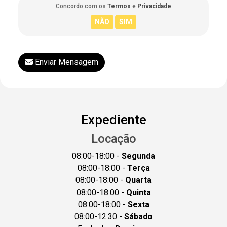
Concordo com os
Termos
e
Privacidade
Enviar Mensagem
Expediente
Locação
08:00-18:00 -
Segunda
08:00-18:00 -
Terça
08:00-18:00 -
Quarta
08:00-18:00 -
Quinta
08:00-18:00 -
Sexta
08:00-12:30 -
Sábado