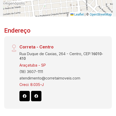
Leaflet
|
©
OpenStreetMap
Endereço
Correta - Centro
Rua Duque de Caxias, 264 - Centro, CEP:
16010-
410
Araçatuba - SP
(18) 3607-1111
atendimento@corretaimoveis.com
Creci: 8.035-J