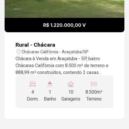
R$ 1.220.000,00 V
Rural - Chácara
Chácaras Califórnia - Araçatuba/SP
Chácara à Venda em Araçatuba - SP, bairro
Chácaras Califórnia com 8.500 m² de terreno e
888,99 m² construídos, contendo 2 casas
amplas, sendo uma com 4 quartos com 2 suítes,
cozinha, sala ampla e uma área de lazer
4
1
10
8.500m²
completa, com churrasqueira, cozinha, barracão
Dorm.
Banho
Garagens
Terreno
para festas, 2 piscinas, 2 banheiros e um pomar.
Na segunda casa, são 3 quartos, cozinha ampla,
sala, varanda e 3 banheiros.