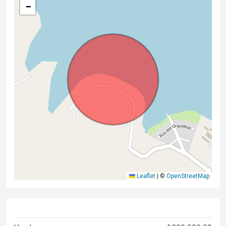
−
Leaflet
|
©
OpenStreetMap