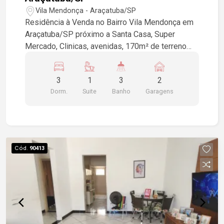
Vila Mendonça - Araçatuba/SP
Residência à Venda no Bairro Vila Mendonça em
Araçatuba/SP próximo a Santa Casa, Super
Mercado, Clinicas, avenidas, 170m² de terreno
150m² de construção projetados em 3 quartos
sendo 1 suíte, sala para 3 ambientes cozinha,
3
1
3
2
piso cerâmica, garagem para 2 veículos.
Dorm.
Suite
Banho
Garagens
Excelente para clinica.
Cód.
90413