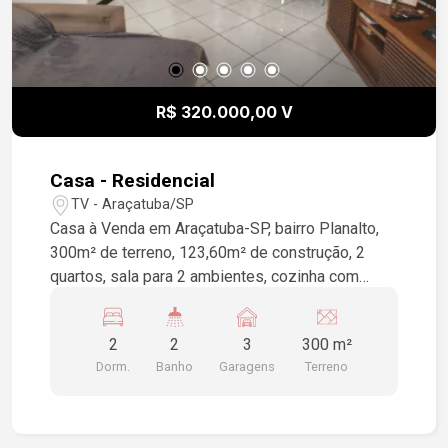
R$ 320.000,00 V
Casa - Residencial
TV - Araçatuba/SP
Casa à Venda em Araçatuba-SP, bairro Planalto,
300m² de terreno, 123,60m² de construção, 2
quartos, sala para 2 ambientes, cozinha com
armários, dependência de serviço, área de
serviço, edícula com 1 quarto, cozinha e 1 wc,
2
2
3
300 m²
churrasqueira, edícula com 1 quarto, 1 wc e
Dorm.
Banho
Garagens
Terreno
cozinha, 3 vagas de garagem.