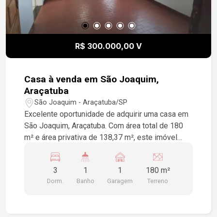
R$ 300.000,00 V
Casa à venda em São Joaquim,
Araçatuba
São Joaquim - Araçatuba/SP
Excelente oportunidade de adquirir uma casa em
São Joaquim, Araçatuba. Com área total de 180
m² e área privativa de 138,37 m², este imóvel
conta com 3 dormitórios e 1 vaga de garagem,
ideal para sua família. Não perca a chance de
3
1
1
180 m²
fazer parte dessa comunidade!
Dorm.
Banho
Garagem
Terreno