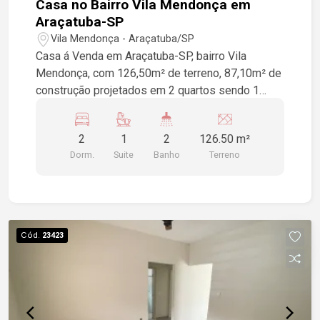
Casa no Bairro Vila Mendonça em
Araçatuba-SP
Vila Mendonça - Araçatuba/SP
Casa á Venda em Araçatuba-SP, bairro Vila
Mendonça, com 126,50m² de terreno, 87,10m² de
construção projetados em 2 quartos sendo 1
suíte, 2 banheiros, sala, cozinha, lavanderia. Com
potencial para clinica, escritório, localização
2
1
2
126.50 m²
privilegiada.
Dorm.
Suite
Banho
Terreno
Cód.
23423