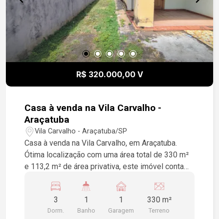
R$ 320.000,00 V
Casa à venda na Vila Carvalho -
Araçatuba
Vila Carvalho - Araçatuba/SP
Casa à venda na Vila Carvalho, em Araçatuba.
Ótima localização com uma área total de 330 m²
e 113,2 m² de área privativa, este imóvel conta
com 3 dormitórios, 1 banheiro social, cozinha e
quintal. Uma oportunidade imperdível para você e
3
1
1
330 m²
sua família! Venha conhecer!
Dorm.
Banho
Garagem
Terreno