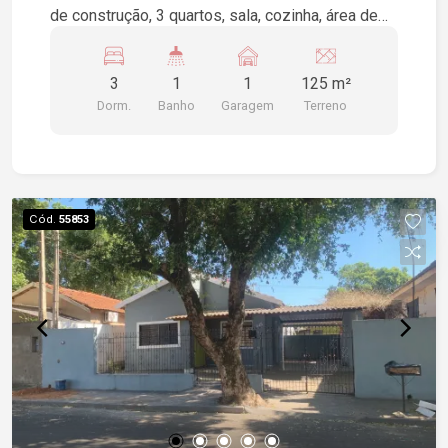
de construção, 3 quartos, sala, cozinha, área de
serviço, piso cerâmica, forro, garagem para 1
veículo.
3
1
1
125 m²
Dorm.
Banho
Garagem
Terreno
Cód.
55853