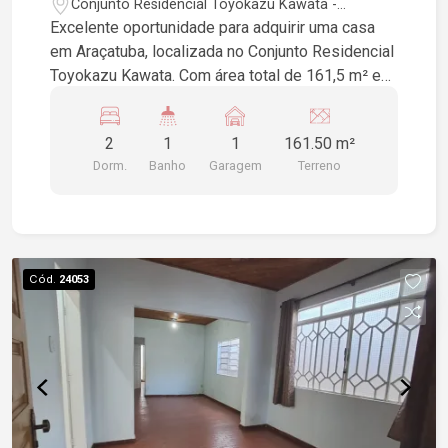
Conjunto Residencial Toyokazu Kawata -
Araçatuba/SP
Excelente oportunidade para adquirir uma casa
em Araçatuba, localizada no Conjunto Residencial
Toyokazu Kawata. Com área total de 161,5 m² e
privativa de 107,15 m², essa residência possui 2
dormitórios, 1 banheiro social e 1 vaga de
2
1
1
161.50 m²
garagem. Inclui cozinha e quintal, ideal para
Dorm.
Banho
Garagem
Terreno
momentos em família. Não perca essa chance de
viver bem!
Cód.
24053