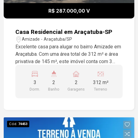
R$ 287.000,00 V
Casa Residencial em Araçatuba-SP
Amizade - Araçatuba/SP
Excelente casa para alugar no bairro Amizade em
Araçatuba. Com uma área total de 312 m² e área
privativa de 145 m², este imóvel conta com 3
dormitórios, 2 banheiros e 2 vagas de garagem,
perfeita para você e sua família. Não perca a
3
2
2
312 m²
oportunidade de viver em um espaço
Dorm.
Banho
Garagens
Terreno
aconchegante e bem localizado!
Cód.
74453