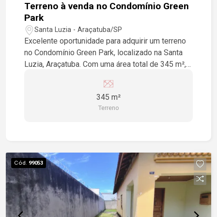
Terreno à venda no Condomínio Green
Park
Santa Luzia - Araçatuba/SP
Excelente oportunidade para adquirir um terreno
no Condomínio Green Park, localizado na Santa
Luzia, Araçatuba. Com uma área total de 345 m²,
este terreno é perfeito para a construção da casa
dos seus sonhos. Aproveite essa chance de
345 m²
viver em um dos melhores condomínios da
Terreno
região!
Cód.
99053