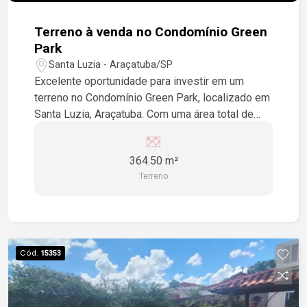
Terreno à venda no Condomínio Green
Park
Santa Luzia - Araçatuba/SP
Excelente oportunidade para investir em um
terreno no Condomínio Green Park, localizado em
Santa Luzia, Araçatuba. Com uma área total de
364,5 m², este terreno é ideal para a construção
da sua casa dos sonhos. Aproveite essa chance
364.50 m²
única de viver em um condomínio que oferece
Terreno
segurança e tranquilidade. Venha conhecer este
espaço e visualize seu futuro!
Cód.
15353