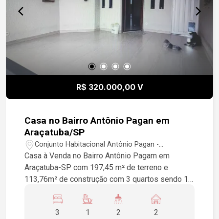
terreno, prontas para gerar renda passiva com
locações residenciais. Não perca esta
oportunidade imperdível de garantir um excelente
retorno financeiro em uma das regiões mais
práticas de Araçatuba! Entre em contato e agende
uma visita!
R$ 320.000,00 V
Casa no Bairro Antônio Pagan em
Araçatuba/SP
Conjunto Habitacional Antônio Pagan -
Araçatuba/SP
Casa à Venda no Bairro Antônio Pagam em
Araçatuba-SP com 197,45 m² de terreno e
113,76m² de construção com 3 quartos sendo 1
suite, sala, cozinha, armarios, piso porcelanato,
laje, garagem para 2 veículos.
3
1
2
2