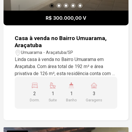
R$ 300.000,00 V
Casa à venda no Bairro Umuarama,
Araçatuba
Umuarama - Araçatuba/SP
Linda casa à venda no Bairro Umuarama em
Araçatuba. Com área total de 192 m² e área
privativa de 126 m², esta residência conta com 2
dormitórios, sendo 1 suíte, e 2 banheiros sociais.
Para sua conveniência, há espaço para 3
2
1
1
3
veículos. Aproveite a chance de viver em um lar
Dorm.
Suite
Banho
Garagens
confortável e bem localizado. Agende sua visita!