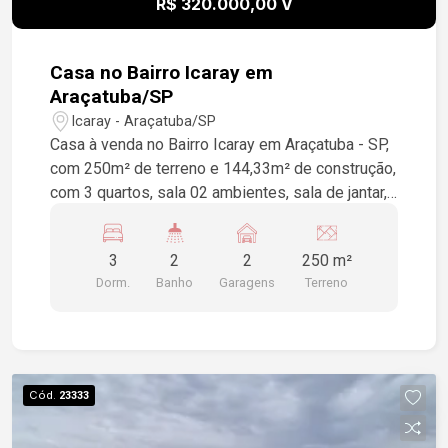
R$ 320.000,00 V
Casa no Bairro Icaray em
Araçatuba/SP
Icaray - Araçatuba/SP
Casa à venda no Bairro Icaray em Araçatuba - SP,
com 250m² de terreno e 144,33m² de construção,
com 3 quartos, sala 02 ambientes, sala de jantar,
cozinha, quintal cimentado no fundo, garagem
para 02 veículos.
3
2
2
250 m²
Dorm.
Banho
Garagens
Terreno
Cód.
23333