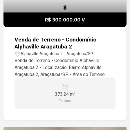
R$ 300.000,00 V
Venda de Terreno - Condomínio
Alphaville Araçatuba 2
Alphaville Araçatuba 2 - Araçatuba/SP
Venda de Terreno - Condomínio Alphaville
Araçatuba 2 - Localização: Bairro Alphaville
Araçatuba 2, Araçatuba/SP - Área do Terreno:
373,24 m² Este é um excelente terreno
localizado em um dos condomínios mais
373.24 m²
valorizados da região. Ideal para construção de
Terreno
sua casa dos sonhos, o condomínio oferece
segurança, infraestrutura completa e uma ótima
qualidade de vida. Se você está interessado ou
deseja mais informações, entre em contato!