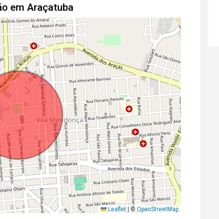
cão em Araçatuba
Leaflet
|
©
OpenStreetMap