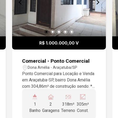
R$ 1.000.000,00 V
Comercial - Ponto Comercial
Dona Amélia - Araçatuba/SP
Ponto Comercial para Locação e Venda
em Araçatuba-SP, bairro Dona Amélia
com 304,86m² de construção sendo: *
recepção * 5 salas com 3 suítes *
cozinha * 1 wc, garagem para 3
1
2
318m²
305m²
veículos.
Banho
Garagens
Terreno
Const.