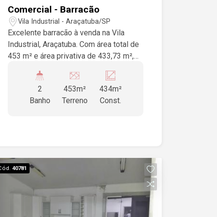
Comercial - Barracão
Vila Industrial - Araçatuba/SP
Excelente barracão à venda na Vila
Industrial, Araçatuba. Com área total de
453 m² e área privativa de 433,73 m²,
este espaço é ideal para o seu negócio.
O imóvel conta com 3 banheiros
2
453m²
434m²
sociais, proporcionando conforto e
Banho
Terreno
Const.
praticidade. Não perca a chance de
investir em um excelente ponto
comercial!
Cód.
40781