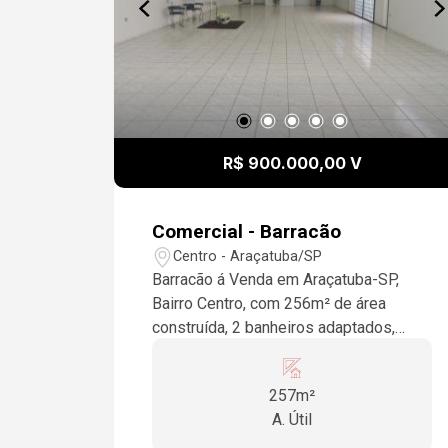
R$ 900.000,00 V
Comercial - Barracão
Centro - Araçatuba/SP
Barracão á Venda em Araçatuba-SP,
Bairro Centro, com 256m² de área
construída, 2 banheiros adaptados,
cozinha, depósito, forro pvc, ÓTIMA
LOCALIZAÇÃO.
257m²
A. Útil