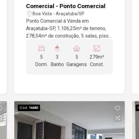
Comercial - Ponto Comercial
Boa Vista - Araçatuba/SP
Ponto Comercial á Venda em
Araçatuba-SP, 1.106,25m² de terreno,
278,54m² de construção, 5 salas, piso
cerâmica, laje, quintal amplo, Excelente
Localização, garagem para vários
5
3
5
279m²
veículos.
Dorm.
Banho
Garagens
Const.
Cód.
16682