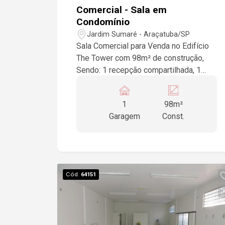
Comercial - Sala em
Condomínio
Jardim Sumaré - Araçatuba/SP
Sala Comercial para Venda no Edifício
The Tower com 98m² de construção,
Sendo: 1 recepção compartilhada, 1
sala toda com fino acabamento, piso
porcelanato e madeira, garagem para 1
1
98m²
veículo.
Garagem
Const.
Cód.
64151