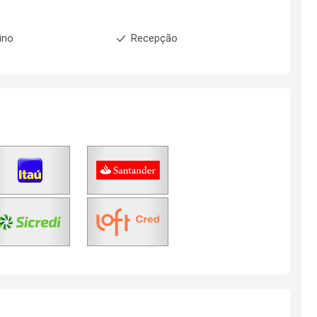
ino
Recepção