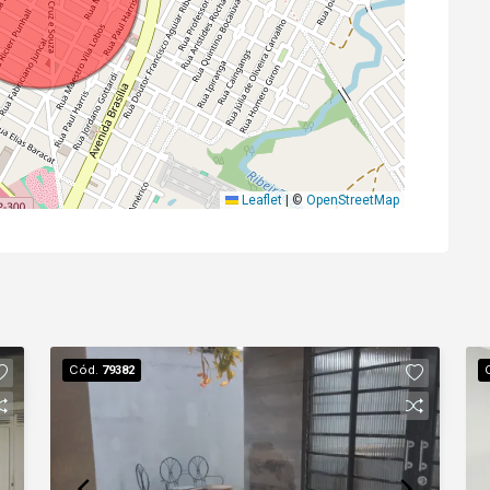
Leaflet
|
©
OpenStreetMap
Cód.
79382