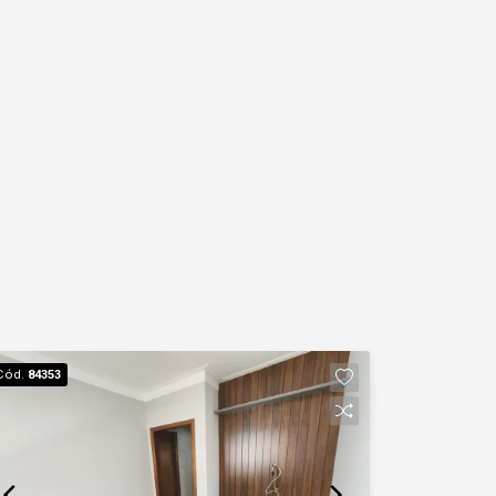
Cód.
84353