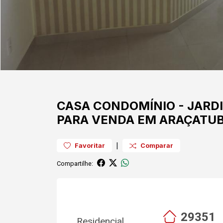
CASA
CONDOMÍNIO
-
JARD
PARA VENDA EM ARAÇATU
|
Favoritar
Comparar
Compartilhe:
29351
Residencial