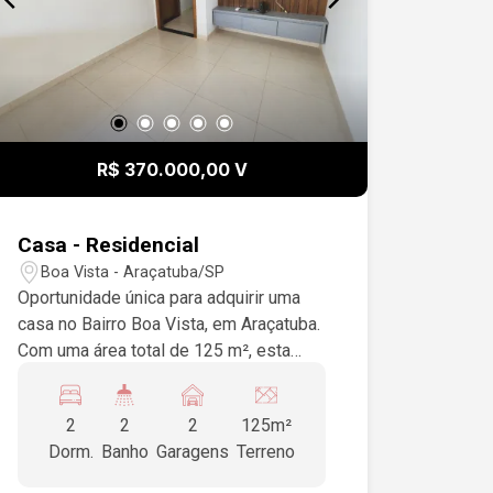
R$ 370.000,00 V
Casa - Residencial
Boa Vista - Araçatuba/SP
Oportunidade única para adquirir uma
casa no Bairro Boa Vista, em Araçatuba.
Com uma área total de 125 m², esta
residência conta com 2 dormitórios e 1
suíte, além de 2 vagas de garagem.
2
2
2
125m²
Ideal para famílias que buscam
Dorm.
Banho
Garagens
Terreno
conforto e praticidade. Não perca a
chance de viver em um dos melhores