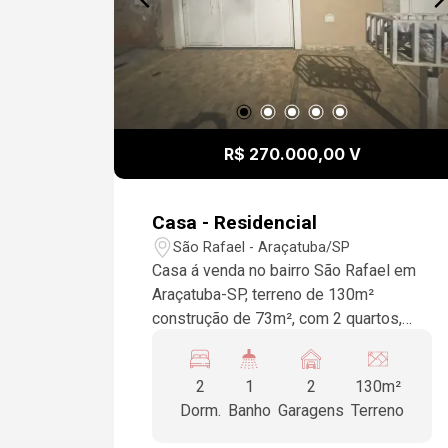
R$ 270.000,00 V
Casa - Residencial
São Rafael - Araçatuba/SP
Casa á venda no bairro São Rafael em
Araçatuba-SP, terreno de 130m²
construção de 73m², com 2 quartos,
sala, cozinha, garagem para 2 veículos.
2
1
2
130m²
Dorm.
Banho
Garagens
Terreno