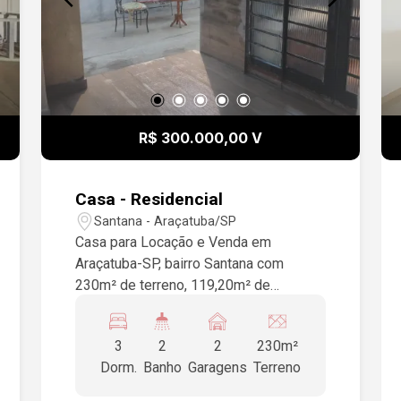
R$ 300.000,00 V
Casa - Residencial
Santana - Araçatuba/SP
Casa para Locação e Venda em
Araçatuba-SP, bairro Santana com
230m² de terreno, 119,20m² de
construção, 3 quartos, sala 2
ambientes, cozinha com armários,
3
2
2
230m²
despensa, área de serviço, piso
Dorm.
Banho
Garagens
Terreno
cerâmica, amplo quintal, garagem para 2
veículos.