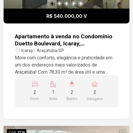
R$ 540.000,00 V
Apartamento à venda no Condomínio
Duetto Boulevard, Icaray,
Araçatuba/SP
Icaray - Araçatuba/SP
More com conforto, elegância e praticidade em
um dos endereços mais valorizados de
Araçatuba! Com 78,30 m² de área útil e uma
planta funcional, ideal para quem busca qualidade
de vida e comodidade. 3 dormitórios, sendo 1
2
1
2
2
suíte, sala 2 ambientes, varanda gourmet, cozinha
Dorm.
Suite
Banho
Garagens
planejada com armários, armários planejados, 2
vagas de garagem. O condomínio oferece uma
estrutura de lazer completa para toda a família,
proporcionando momentos de diversão, bem-
estar e segurança. Uma excelente oportunidade
Cód.
3116