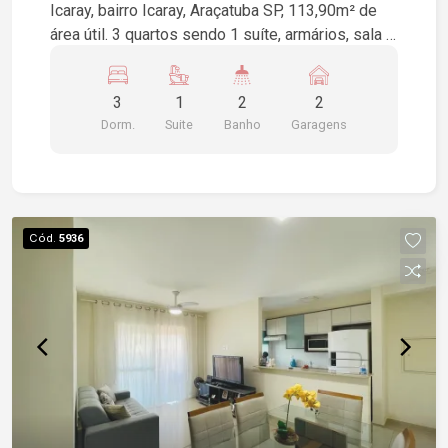
Icaray, bairro Icaray, Araçatuba SP, 113,90m² de
área útil. 3 quartos sendo 1 suíte, armários, sala 2
ambientes, cozinha com armários, área de
serviço, piso cerâmica, 2 vagas de garagem.
3
1
2
2
Dorm.
Suite
Banho
Garagens
Cód.
5936