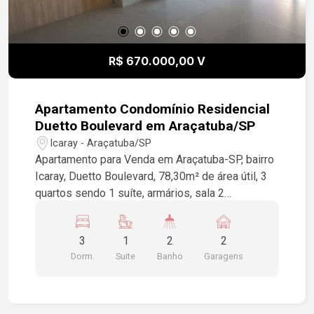
R$ 670.000,00 V
Apartamento Condomínio Residencial
Duetto Boulevard em Araçatuba/SP
Icaray - Araçatuba/SP
Apartamento para Venda em Araçatuba-SP, bairro
Icaray, Duetto Boulevard, 78,30m² de área útil, 3
quartos sendo 1 suíte, armários, sala 2
ambientes, varanda gourmet, cozinha com
armários, área de serviço, 2 vagas de garagem,
3
1
2
2
piso porcelanato, lazer completo
Dorm.
Suite
Banho
Garagens