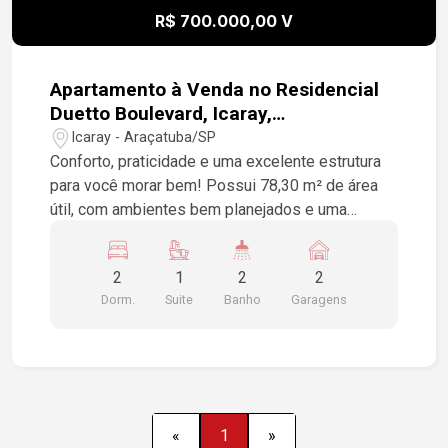
R$ 700.000,00 V
Apartamento à Venda no Residencial
Duetto Boulevard, Icaray,
Araçatuba/SP
Icaray - Araçatuba/SP
Conforto, praticidade e uma excelente estrutura
para você morar bem! Possui 78,30 m² de área
útil, com ambientes bem planejados e uma
distribuição que valoriza cada espaço. 2
dormitórios, sendo 1 suíte, armários, sala 2
2
1
2
2
ambientes, varanda gourmet com churrasqueira,
Dorm.
Suite
Banho
Garagens
cozinha planejada com cooktop e coifa, 2 vagas
de garagem. Um apartamento completo e
funcional, ideal para quem busca conforto no dia
a dia, praticidade e um ambiente agradável para
receber família e amigos. Agende sua visita e
venha conhecer este excelente apartamento!
«
1
»